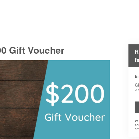
0 Gift Voucher
R
f
En
Gi
23
Ve
se
em