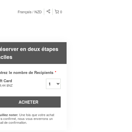
Français
NZD
0
éserver en deux étapes
aciles
trez le nombre de Recipients
*
ft Card
9,44 $NZ
ACHETER
Une fois que votre achat
uillez noter:
ra confirmé, nous vous enverrons un
ail de confirmation.