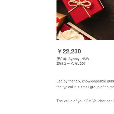
￥22,230
所在地
: Sydney, NSW
製品コード:
GV200
Led by friendly, knowledgeable guid
the typical in a small group of no m
The value of your Gift Voucher can 