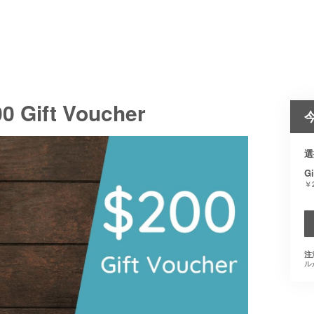
0 Gift Voucher
選
Gi
￥2
注
ル