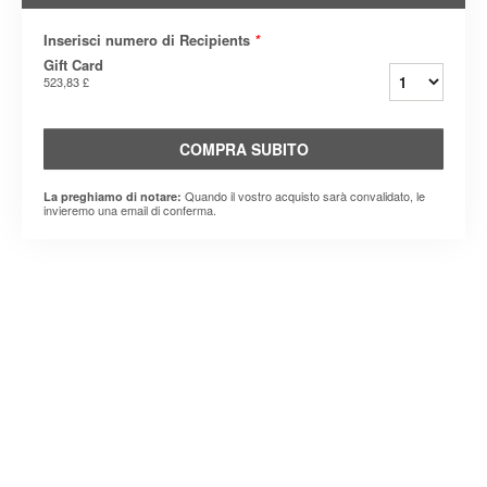
Inserisci numero di Recipients
*
Gift Card
523,83 £
COMPRA SUBITO
Quando il vostro acquisto sarà convalidato, le
La preghiamo di notare:
invieremo una email di conferma.