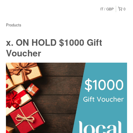
IT
GBP
0
Products
x. ON HOLD $1000 Gift
Voucher