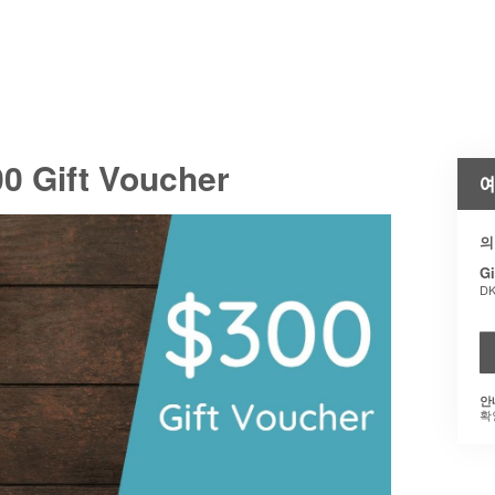
0 Gift Voucher
예
의
Gi
DK
안
확