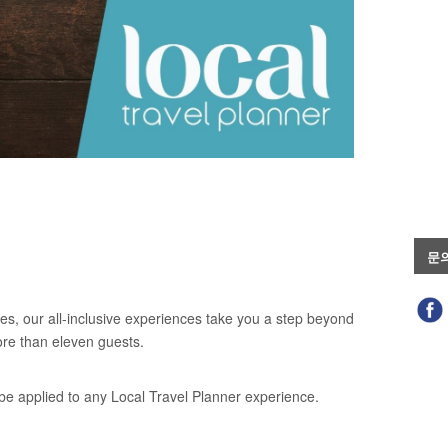
문
es, our all-inclusive experiences take you a step beyond
ore than eleven guests.
be applied to any Local Travel Planner experience.