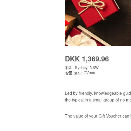
DKK 1,369.96
위치
: Sydney, NSW
상품 코드:
GV300
Led by friendly, knowledgeable guid
the typical in a small group of no m
The value of your Gift Voucher can 