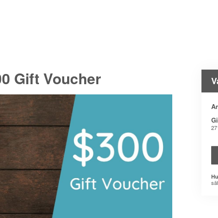
0 Gift Voucher
V
An
Gi
27
Hu
sä