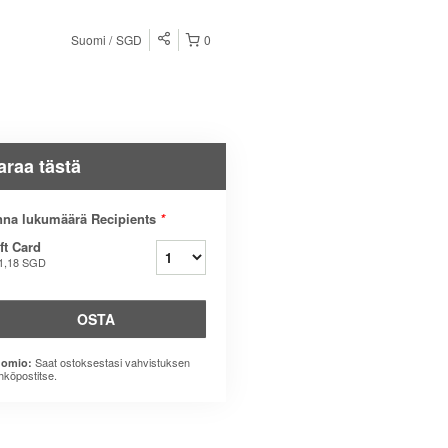
Suomi
SGD
0
araa tästä
na lukumäärä Recipients
*
ft Card
1,18 SGD
OSTA
Saat ostoksestasi vahvistuksen
omio:
hköpostitse.